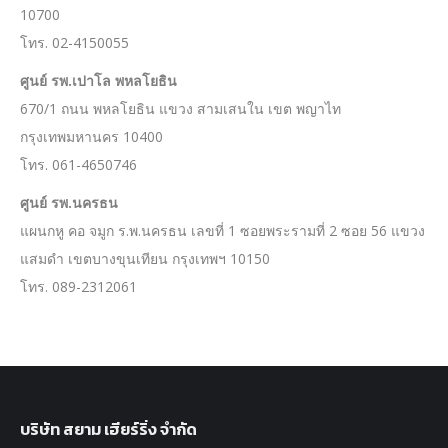
10700
โทร. 02-4150055
ศูนย์ รพ.เปาโล พหลโยธิน
670/1 ถนน พหลโยธิน แขวง สามเสนใน เขต พญาไท
กรุงเทพมหานคร 10400
โทร. 061-4650746
ศูนย์ รพ.นครธน
แผนกหู คอ จมูก ร.พ.นครธน เลขที่ 1 ซอยพระรามที่ 2 ซอย 56 แขวง
แสมดำ เขตบางขุนเทียน กรุงเทพฯ 10150
โทร. 089-2312061
บริษัท สยาม เฮียร์ริ่ง จำกัด