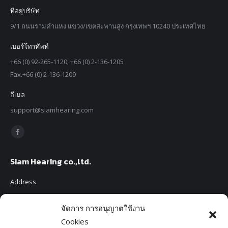
ที่อยู่บริษัท
9/1 ถนนรามคำแหง แขวง/เขตสะพานสูง กรุงเทพฯ 10240 ประเทศไทย
เบอร์โทรศัพท์
+66 (0) 92-265-1120; +66 (0) 2-136-1205
Fax.+66 (0) 2-136-1209
อีเมล
support@siamhearing.com
Find us on:
Facebook
page
Siam Hearing co.,ltd.
opens
in
Address
new
9/1 Ramkhamhaeng Road, Saphansoong, Bangkok, Thailand 10240
window
จัดการ การอนุญาตใช้งาน
Tel.
Cookies