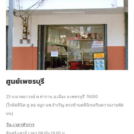
ศูนย์เพชรบุรี
25 ถ.มาตยาวงษ์ ต.ท่าราบ อ.เมือง จ.เพชรบุรี 76000
(ใกล้คลีนิค หู คอ จมูก นพ.จำเริญ ตรงข้ามคลินิกเสริมความงามพัส
มน)
วัน-เวลาทำการ
จันทร์-เสาร์ เวลา 08.00-19.00 น.