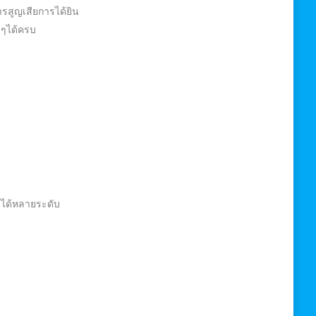
รสูญเสียการได้ยิน
งๆได้ครบ
นได้หลายระดับ