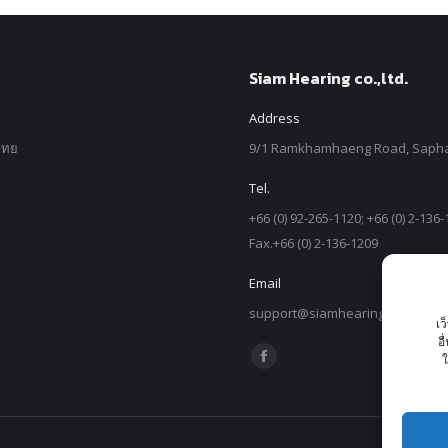
Siam Hearing co.,ltd.
Address
ไทย
9/1 Ramkhamhaeng Road, Sapha
Tel.
+66 (0) 92-265-1120; +66 (0) 2-136
Fax.+66 (0) 2-136-1209
Email
support@siamhearing.com
เว
อ
Find us on:
ใ
Facebook
page
opens
in